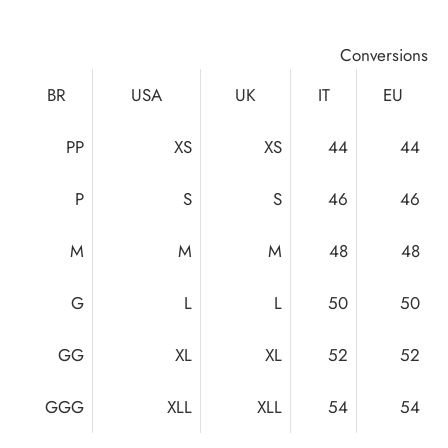
Conversions
BR
USA
UK
IT
EU
PP
XS
XS
44
44
P
S
S
46
46
M
M
M
48
48
G
L
L
50
50
GG
XL
XL
52
52
GGG
XLL
XLL
54
54