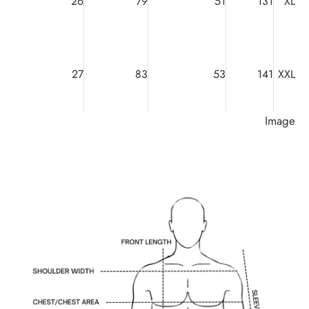
26
79
51
131
XL
27
83
53
141
XXL
Image