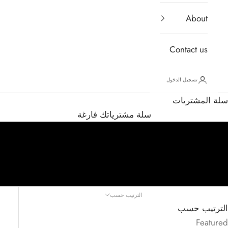
About
Contact us
تسجيل الدخول
سلة المشتريات
FALL-WInter 2025/2026
shop all
سلة مشترياتك فارغة
إلغاء كتم صوت الفيديو
الترتيب حسب
الترتيب حسب
Featured