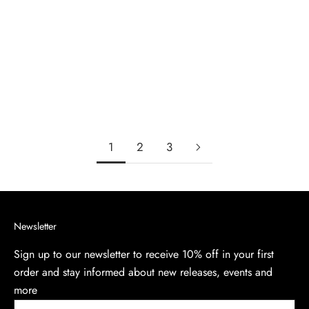
Cape-Sleeve Fitted Crepe
Gown
Precio de oferta
$2,150.00
1
2
3
Newsletter
Sign up to our newsletter to receive 10% off in your first
order and stay informed about new releases, events and
more